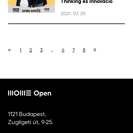
Thinking és Innováció
2021. 07. 29.
←
1
2
3
…
6
7
8
9
1121 Budapest,
Zugligeti út, 9-25.