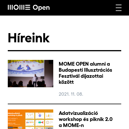
Rólunk
Híreink
Képzéseink
MOME OPEN alumni a
Budapesti Illusztrációs
Fesztivál díjazottai
Vállalati képzéseink
között
2021. 11. 08.
Craft képzéseink
Adatvizualizáció
workshop és piknik 2.0
Hírek
a MOME-n