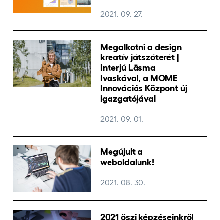
2021. 09. 27.
Jelentkezőknek
Megalkotni a design
kreatív játszóterét |
Interjú Lāsma
Kapcsolat
Ivaskával, a MOME
Innovációs Központ új
igazgatójával
2021. 09. 01.
Megújult a
weboldalunk!
2021. 08. 30.
2021 őszi képzéseinkről