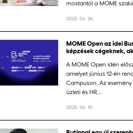
mostantól a MOME szakirá
2025. 06. 24.
MOME Open az idei Bus
képzések cégeknek, aki
A MOME Open idén előszö
amelyet június 12-én r
Campuson. Az esemény 
üzleti és HR...
2025. 06. 10.
Rutinnal egy új szere