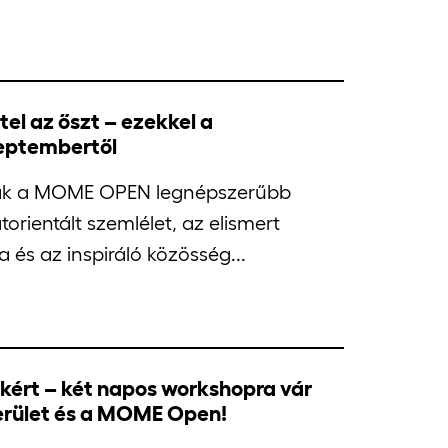
tel az őszt – ezekkel a
eptembertől
lnak a MOME OPEN legnépszerűbb
torientált szemlélet, az elismert
és az inspiráló közösség...
nkért – két napos workshopra vár
kerület és a MOME Open!