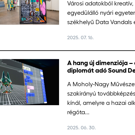
Városi adatokból kreatív,
egyedülálló nyári egyet
székhelyű Data Vandals és
2025. 07. 16.
A hang új dimenziója –
diplomát adó Sound D
A Moholy-Nagy Művészet
szakirányú továbbképzés
kínál, amelyre a hazai al
régóta...
2025. 06. 30.