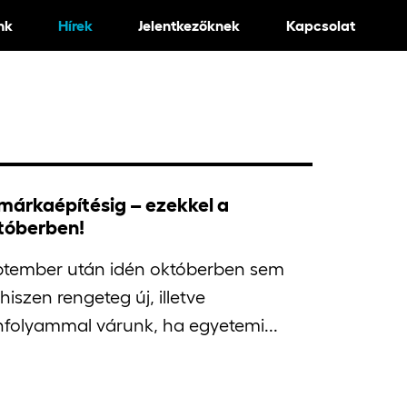
nk
Hírek
Jelentkezőknek
Kapcsolat
 márkaépítésig – ezekkel a
tóberben!
eptember után idén októberben sem
hiszen rengeteg új, illetve
nfolyammal várunk, ha egyetemi...