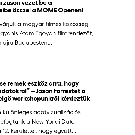
zuson vezet be a
meibe ősszel a MOME Openen!
 várjuk a magyar filmes közösség
ugyanis Atom Egoyan filmrendezőt,
n újra Budapesten...
ése remek eszköz arra, hogy
datokról” – Jason Forrestet a
zelgő workshopunkről kérdeztük
 különleges adatvizualizációs
efogtunk a New York-i Data
 12. kerülettel, hogy együtt...