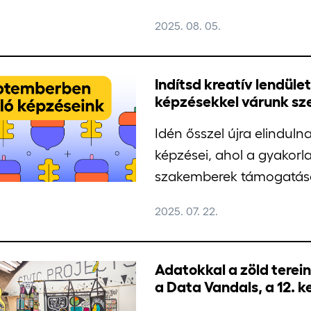
2025. 08. 05.
Indítsd kreatív lendület
képzésekkel várunk sz
Idén ősszel újra elindu
képzései, ahol a gyakorla
szakemberek támogatása 
2025. 07. 22.
Adatokkal a zöld terei
a Data Vandals, a 12. 