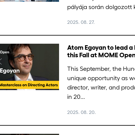
pályája során dolgozott 
2025. 08. 27.
Atom Egoyan to lead a 
this Fall at MOME Open
This September, the Hun
unique opportunity as 
director, writer, and prod
in 20...
2025. 08. 20.