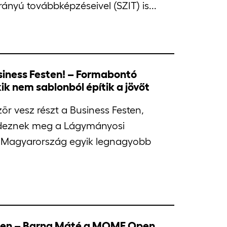
nyú továbbképzéseivel (SZIT) is...
iness Festen! – Formabontó
k nem sablonból építik a jövőt
r vesz részt a Business Festen,
endeznek meg a Lágymányosi
Magyarország egyik legnagyobb
pben – Barna Máté a MOME Open