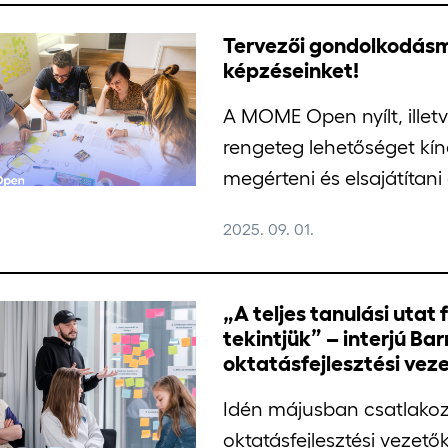
Tervezői gondolkodásm
képzéseinket!
A MOME Open nyílt, illetv
rengeteg lehetőséget kín
megérteni és elsajátítani 
2025. 09. 01.
„A teljes tanulási utat
tekintjük” – interjú 
oktatásfejlesztési veze
Idén májusban csatlako
oktatásfejlesztési vezető