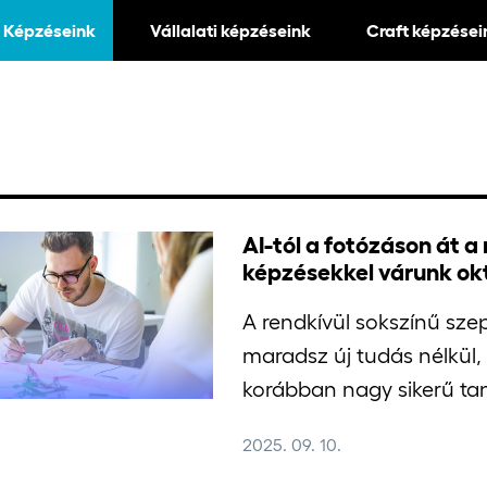
Képzéseink
Vállalati képzéseink
Craft képzései
AI-tól a fotózáson át a
képzésekkel várunk ok
A rendkívül sokszínű sz
maradsz új tudás nélkül, 
korábban nagy sikerű ta
2025. 09. 10.