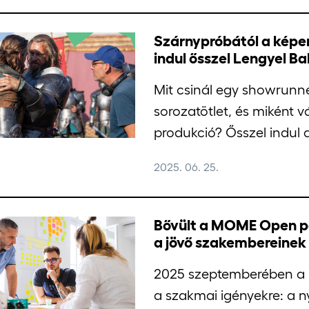
Szárnypróbától a képer
indul ősszel Lengyel 
Mit csinál egy showrunn
sorozatötlet, és miként v
produkció? Ősszel indul
2025. 06. 25.
Bővült a MOME Open po
a jövő szakembereinek
2025 szeptemberében a 
a szakmai igényekre: a ny