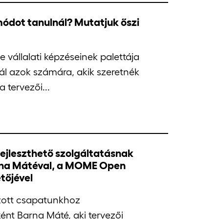
ódot tanulnál? Mutatjuk őszi
e vállalati képzéseinek palettája
ál azok számára, akik szeretnék
a tervezői...
 fejleszthető szolgáltatásnak
Barna Mátéval, a MOME Open
tőjével
zott csapatunkhoz
ként Barna Máté, aki tervezői