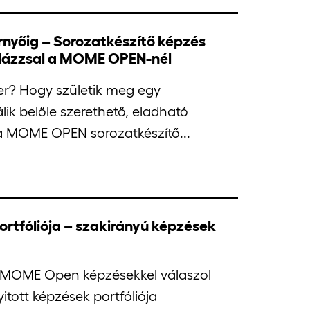
nyőig – Sorozatkészítő képzés
Balázzsal a MOME OPEN-nél
er? Hogy születik meg egy
álik belőle szerethető, eladható
 a MOME OPEN sorozatkészítő...
rtfóliója – szakirányú képzések
MOME Open képzésekkel válaszol
itott képzések portfóliója