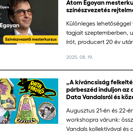
Atom Egoyan mesterkur
színészvezetés rejtel
Különleges lehetőséggel
tagjait szeptemberben, 
írót, producert 20 év utá
2025. 08. 19.
„A kíváncsiság felkelt
párbeszéd induljon az a
Data Vandalsról és kö
Augusztus 21-én és 22-én
workshopra várunk: össz
Vandals kollektívával és a