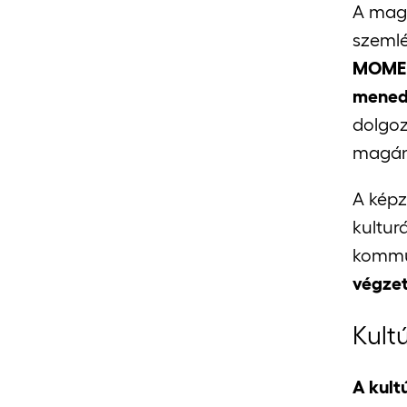
A magy
szemlé
MOME j
menedz
dolgoz
magán
A képz
kultu
kommun
végzet
Kult
A kult