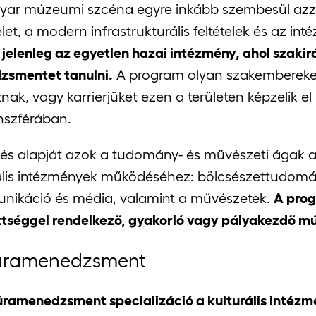
ar múzeumi szcéna egyre inkább szembesül azza
let, a modern infrastrukturális feltételek és az in
elenleg az egyetlen hazai intézmény, ahol szaki
smentet tanulni.
A program olyan szakembereket 
nak, vagy karrierjüket ezen a területen képzelik el 
szférában.
és alapját azok a tudomány- és művészeti ágak ad
rális intézmények működéséhez: bölcsészettudo
ikáció és média, valamint a művészetek.
A prog
tséggel rendelkező, gyakorló vagy pályakezdő m
úramenedzsment
úramenedzsment specializáció a kulturális inté