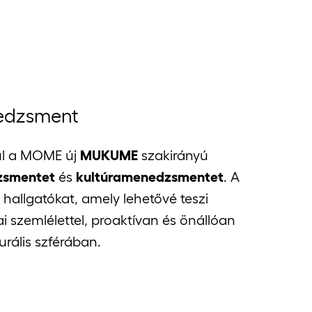
edzsment
zul a MOME új
MUKUME
szakirányú
zsmentet
és
kultúramenedzsmentet
. A
 hallgatókat, amely lehetővé teszi
 szemlélettel, proaktívan és önállóan
rális szférában.