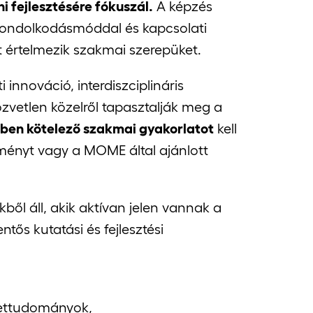
 fejlesztésére fókuszál.
A képzés
i gondolkodásmóddal és kapcsolati
 értelmezik szakmai szerepüket.
nnováció, interdiszciplináris
közvetlen közelről tapasztalják meg a
vben kötelező szakmai gyakorlatot
kell
ézményt vagy a MOME által ajánlott
kből áll, akik aktívan jelen vannak a
ntős kutatási és fejlesztési
ettudományok,