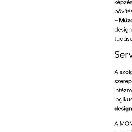
képzés
bővíté
– Múz
design
tudásu
Ser
A szol
szerep
intézm
logiku
design
A MOME