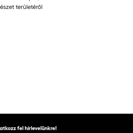
zet területéről
ratkozz fel hírlevelünkre!