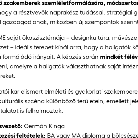
ő szakemberek szemléletformálására, módszertani
 hogy a résztvevők naprakész tudással, stratégia
l gazdagodjanak, miközben új szempontok szerint
 saját ökoszisztémája – designkultúra, művészeti i
zet – ideális terepet kínál arra, hogy a hallgatók 
a formálódó irányait. A képzés során
mindkét félé
íteni, amelyre a hallgatók választhatnak saját int
reket.
atói kar elismert elméleti és gyakorlati szakembere
ulturális szcéna különböző területein, emellett jele
talatot is felhalmoztak.
svezető:
Germán Kinga
kezési feltételek:
BA vagy MA diploma a bölcsész