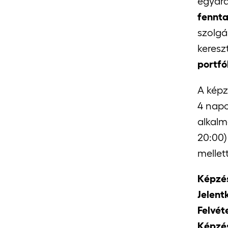
egyará
fennta
szolgá
keresz
portfó
A kép
4 napo
alkalm
20:00)
mellet
Képzé
Jelentk
Felvéte
Képzés