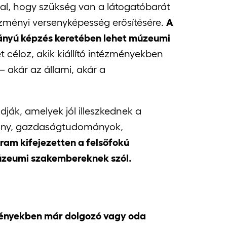
l, hogy szükség van a látogatóbarát
tézményi versenyképesség erősítésére.
A
rányú képzés keretében lehet múzeumi
céloz, akik kiállító intézményekben
– akár az állami, akár a
ják, amelyek jól illeszkednek a
mány, gazdaságtudományok,
ram kifejezetten a felsőfokú
úzeumi szakembereknek szól.
zményekben már dolgozó vagy oda