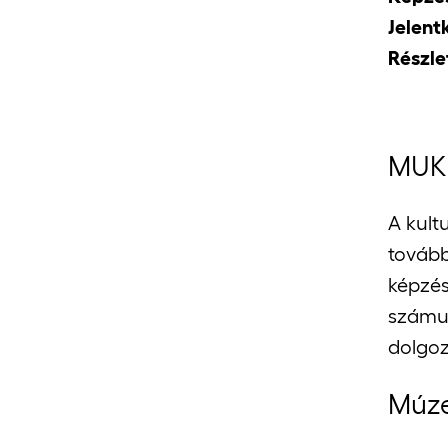
Jelent
Részle
MUKU
A kult
tovább
képzés
számuk
dolgoz
Múz