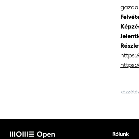
gazda
Felvéte
Képzés
Jelent
Részle
https
https
közzétév
Rólunk