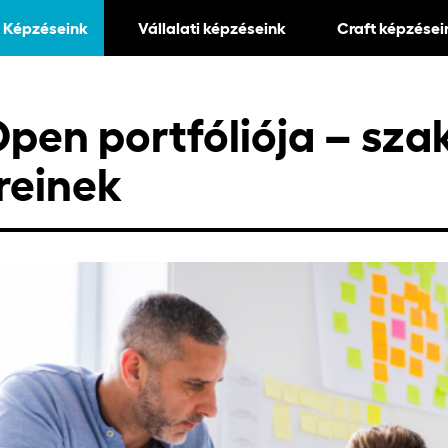
Képzéseink
Vállalati képzéseink
Craft képzései
pen portfóliója – sza
reinek