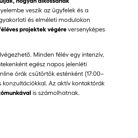
ulják, hogyan alkossanak
gyelembe veszik az ügyfelek és a
 gyakorlati és elméleti modulokon
féléves projektek végére
versenyképes
elvégezhető. Minden félév egy intenzív,
tekenként egész napos jelenléti
ine órák csütörtök esténként (17:00–
 konzultációkkal. Az aktív kontaktórák
atómunkával
is számolhatnak.