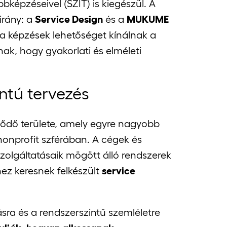
képzéseivel (SZIT) is kiegészül. A
irány: a
Service Design
és a
MUKUME
 a képzések lehetőséget kínálnak a
ak, hogy gyakorlati és elméleti
ntú tervezés
jlődő területe, amely egyre nagyobb
nonprofit szférában. A cégek és
szolgáltatásaik mögött álló rendszerek
ez keresnek felkészült
service
a és a rendszerszintű szemléletre