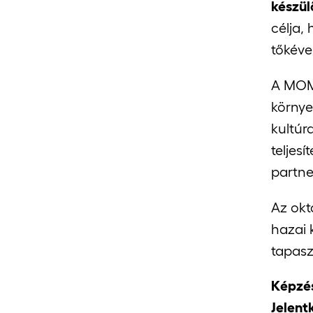
készül
célja,
tőkéve
A MOME
környe
kultúr
teljes
partne
Az okt
hazai k
tapasz
Képzé
Jelent