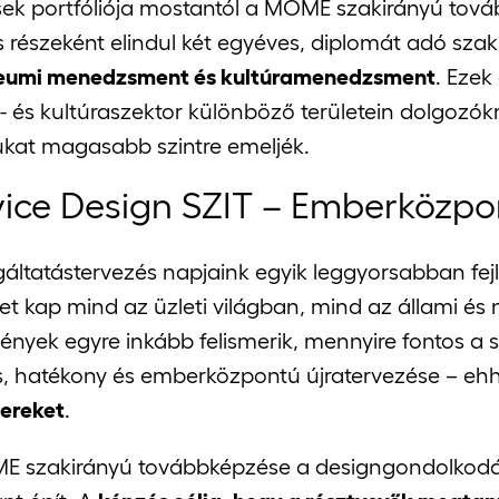
ek portfóliója mostantól a MOME szakirányú tovább
s részeként elindul két egyéves, diplomát adó szak
eumi menedzsment és kultúramenedzsment
. Ezek
- és kultúraszektor különböző területein dolgozókn
kat magasabb szintre emeljék.
vice Design SZIT – Emberközpo
gáltatástervezés napjaink egyik leggyorsabban fe
et kap mind az üzleti világban, mind az állami és 
ények egyre inkább felismerik, mennyire fontos a 
s, hatékony és emberközpontú újratervezése – ehh
ereket
.
 szakirányú továbbképzése a designgondolkodásr