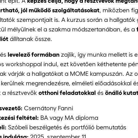
nt épít. A
képzés célja, hogy a résztvevők megtan
rtható, jól működő szolgáltatásokat
, miközben fi
ltatók szempontjait is. A kurzus során a hallgatók
tül mélyülnek el a szakma módszertanában, és a
liót
állítanak össze.
zés
levelező formában
zajlik, így munka mellett is 
s workshoppal indul, ezt követően kéthetente pén
ak várják a hallgatókat a MOME kampuszán. Az onl
 kerülnek megrendezésre, elméleti előadásokkal és
t a résztvevők
otthoni feladatokkal
és
önálló kut
svezető:
Csernátony Fanni
ezési feltétel:
BA vagy MA diploma
li:
Szóbeli beszélgetés és portfólió bemutatás
 indulása:
2025. szeptember 11.