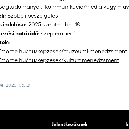
ságtudományok, kommunikáció/média vagy művés
li:
Szóbeli beszélgetés
 indulása:
2025 szeptember 18.
kezési határidő:
szeptember 1.
tek:
://mome.hu/hu/kepzesek/muzeumi-menedzsment
://mome.hu/hu/kepzesek/kulturamenedzsment
e: 2025. 06. 24.
Jelentkezőknek
I