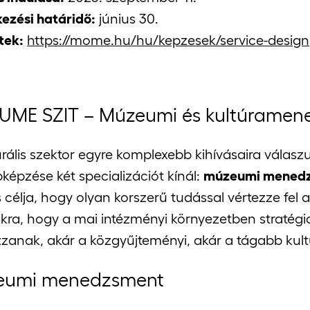
kezési határidő:
június 30.
tek:
https://mome.hu/hu/kepzesek/service-design
ME SZIT – Múzeumi és kultúramen
urális szektor egyre komplexebb kihívásaira válas
képzése két specializációt kínál:
múzeumi mened
 célja, hogy olyan korszerű tudással vértezze fel a
ra, hogy a mai intézményi környezetben stratégiai
zanak, akár a közgyűjteményi, akár a tágabb kultu
eumi menedzsment