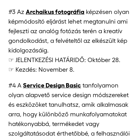
#3 Az
Archaikus fotográfia
képzésen olyan
képmódosító eljárást lehet megtanulni ami
fejleszti az analóg fotózás terén a kreatív
gondolkodást, a felvételtől az elkészült kép
kidolgozásáig.
☞ JELENTKEZÉSI HATÁRIDŐ: Október 28.
☞ Kezdés: November 8.
#4 A
Service Design Basic
tanfolyamon
olyan alapvető service design módszereket
és eszközöket tanulhatsz, amik alkalmasak
arra, hogy különböző munkafolyamatokat
hatékonyabbá, termékedet vagy
szolgáltatásodat érthetőbbé, a felhasználói