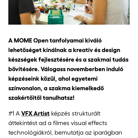
Jelentkezőknek
A MOME Open tanfolyamai kiváló
Kapcsolat
lehetőséget kínálnak a kreatív és design
készségek fejlesztésére és a szakmai tudás
bővítésére. Válogass novemberben induló
képzéseink közül, ahol egyetemi
színvonalon, a szakma kiemelkedő
szakértőitől tanulhatsz!
#1 A
VFX Artist
képzés strukturált
áttekintést ad a filmes visual effects
technológiákról, bemutatja az iparágban