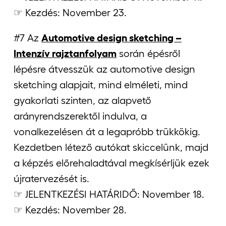
☞ Kezdés: November 23.
#7 Az
Automotive design sketching –
Intenzív rajztanfolyam
során épésről
lépésre átvesszük az automotive design
sketching alapjait, mind elméleti, mind
gyakorlati szinten, az alapvető
arányrendszerektől indulva, a
vonalkezelésen át a legapróbb trükkökig.
Kezdetben létező autókat skiccelünk, majd
a képzés előrehaladtával megkísérljük ezek
újratervezését is.
☞ JELENTKEZÉSI HATÁRIDŐ: November 18.
☞ Kezdés: November 28.