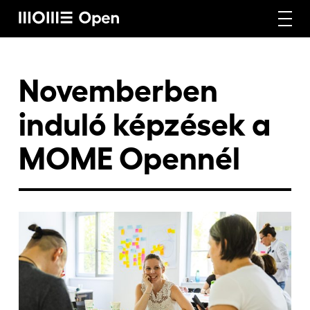
Rólunk
Novemberben
induló képzések a
Képzéseink
MOME Opennél
Vállalati képzéseink
Craft képzéseink
Hírek