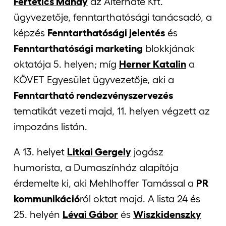
Fertetics Mandy
az Alternate Kft.
ügyvezetője, fenntarthatósági tanácsadó, a
képzés
Fenntarthatósági jelentés
és
Fenntarthatósági marketing
blokkjának
oktatója 5. helyen; míg
Herner Katalin
a
KÖVET Egyesület ügyvezetője, aki a
Fenntartható rendezvényszervezés
tematikát vezeti majd, 11. helyen végzett az
impozáns listán.
A 13. helyet
Litkai Gergely
jogász
humorista, a Dumaszínház alapítója
érdemelte ki, aki Mehlhoffer Tamással a
PR
kommunikáció
ról oktat majd. A lista 24 és
25. helyén
Lévai Gábor
és
Wiszkidenszky