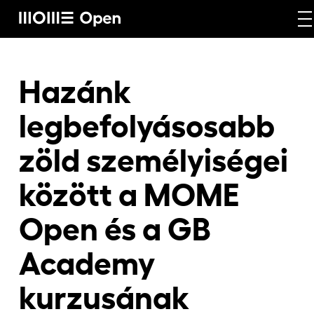
Rólunk
Hazánk
legbefolyásosabb
Képzéseink
zöld személyiségei
között a MOME
Vállalati képzéseink
Open és a GB
Craft képzéseink
Academy
kurzusának
Hírek