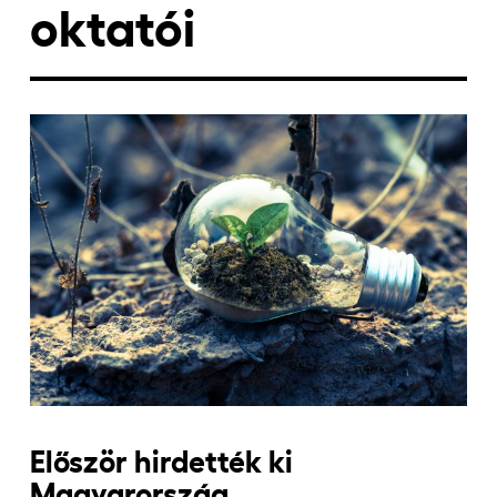
oktatói
Jelentkezőknek
Kapcsolat
Először hirdették ki
Magyarország