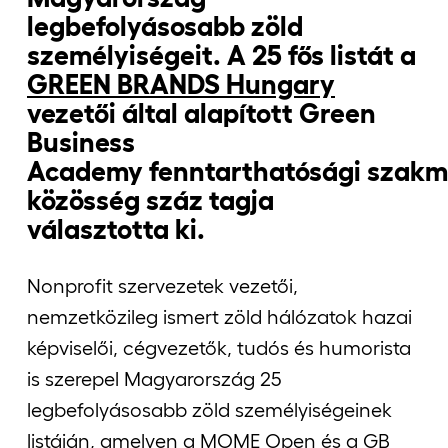
legbefolyásosabb zöld
személyiségeit. A 25 fős listát a
GREEN BRANDS Hungary
vezetői által alapított
Green
Business
Academy
fenntarthatósági szakm
közösség száz tagja
választotta ki.
Nonprofit szervezetek vezetői,
nemzetközileg ismert zöld hálózatok hazai
képviselői, cégvezetők, tudós és humorista
is szerepel Magyarország 25
legbefolyásosabb zöld személyiségeinek
listáján, amelyen a MOME Open és a GB