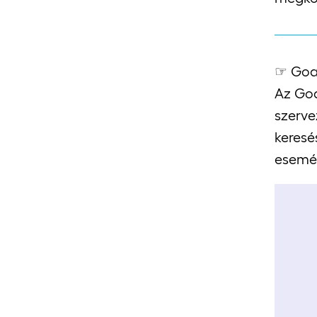
☞ Goal
Az Goa
szerve
keresé
esemén