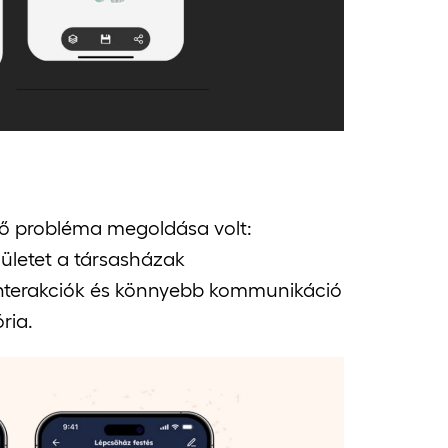
tő probléma megoldása volt:
lületet a társasházak
interakciók és könnyebb kommunikáció
ria.