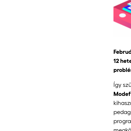
Februá
12 het
problé
Így sz
Modef
kihasz
pedag
progra
megkö