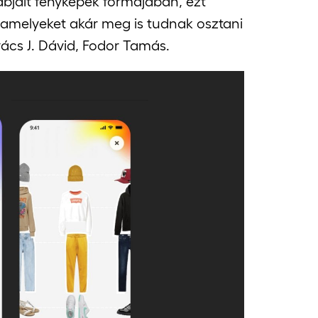
abjait fényképek formájában, ezt
, amelyeket akár meg is tudnak osztani
ovács J. Dávid, Fodor Tamás.