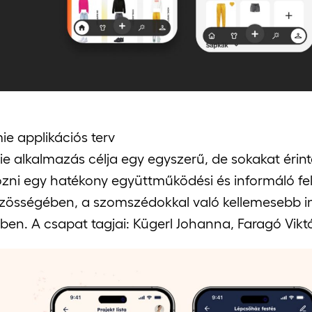
e applikációs terv
e alkalmazás célja egy egyszerű, de sokakat érin
ozni egy hatékony együttműködési és informáló fe
zösségében, a szomszédokkal való kellemesebb 
ben. A csapat tagjai: Kügerl Johanna, Faragó Viktó