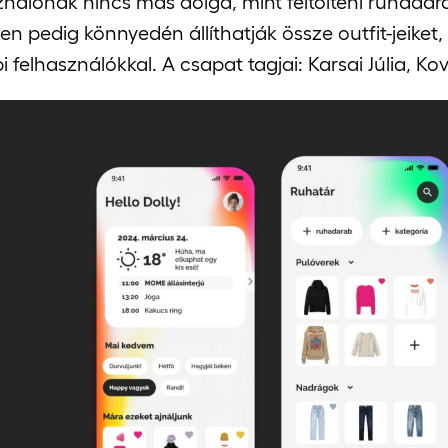
ználónak nincs más dolga, mint feltölteni ruhadar
en pedig könnyedén állíthatják össze outfit-jeiket
i felhasználókkal. A csapat tagjai: Karsai Júlia, K