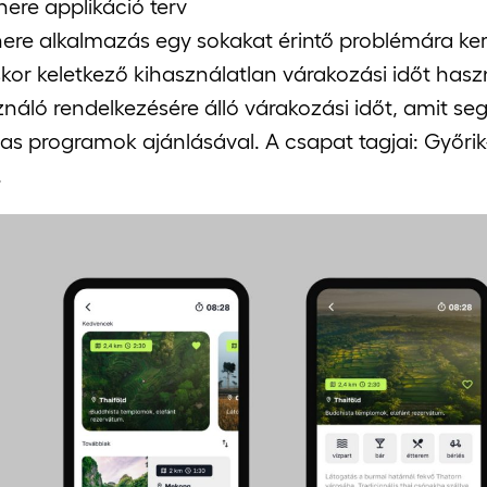
ere applikáció terv
ere alkalmazás egy sokakat érintő problémára ker
kor keletkező kihasználatlan várakozási időt haszn
ználó rendelkezésére álló várakozási időt, amit seg
as programok ajánlásával. A csapat tagjai: Győri
.