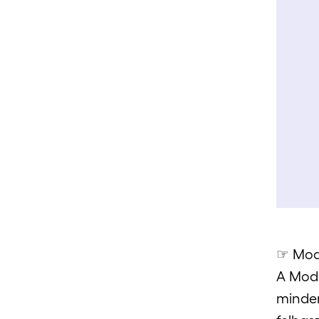
☞ Mode
A Mode
minden