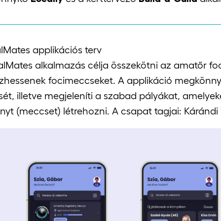
Mates applikációs terv
lMates alkalmazás célja összekötni az amatőr fo
zhessenek focimeccseket. A applikáció megkönnyí
sét, illetve megjeleníti a szabad pályákat, amelyek
yt (meccset) létrehozni. A csapat tagjai: Kárándi 