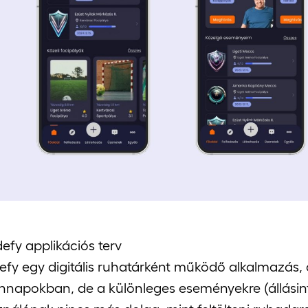
fy applikációs terv
fy egy digitális ruhatárként működő alkalmazás, 
napokban, de a különleges eseményekre (állásinterjú