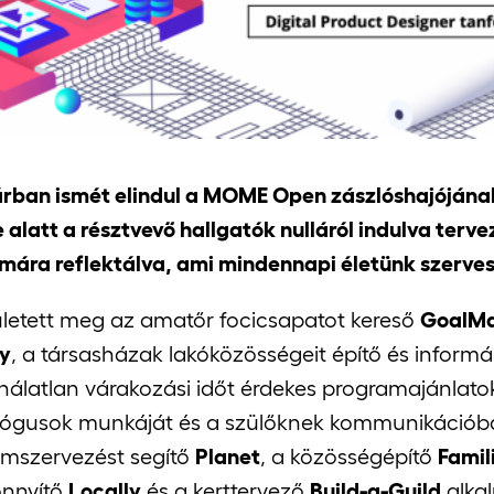
rban ismét elindul a MOME Open zászlóshajójána
e alatt a résztvevő hallgatók nulláról indulva ter
mára reflektálva, ami mindennapi életünk szerves
ületett meg az amatőr focicsapatot kereső
GoalMa
y
, a társasházak lakóközösségeit építő és inform
nálatlan várakozási időt érdekes programajánlato
ógusok munkáját és a szülőknek kommunikációb
mszervezést segítő
Planet
, a közösségépítő
Famil
nnyítő
Locally
és a kerttervező
Build-a-Guild
alka