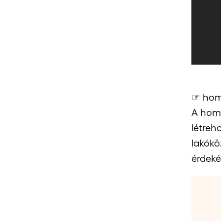
☞ homi
A homi
létreh
lakókö
érdeké