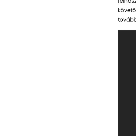
felhas
követő
tovább