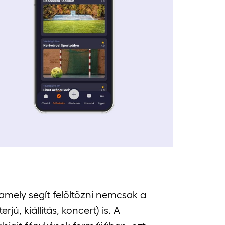
amely segít felöltözni nemcsak a
, kiállítás, koncert) is. A