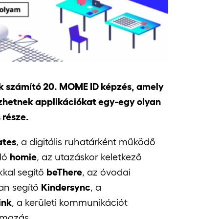
k számító 20. MOME ID képzés, amely
vezhetnek applikációkat egy-egy olyan
 része.
tes
, a digitális ruhatárként működő
áló
homie
, az utazáskor keletkező
kkal segítő
beThere
, az óvodai
an segítő
Kindersync
, a
ink
, a kerületi kommunikációt
lmazás.