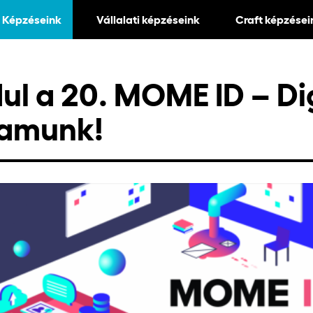
Képzéseink
Vállalati képzéseink
Craft képzései
l a 20. MOME ID – Dig
yamunk!