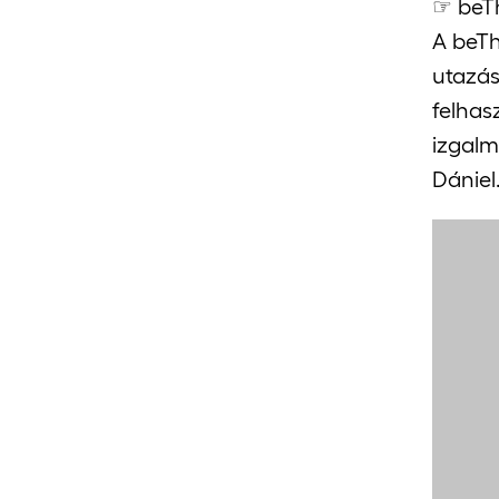
☞ beTh
A beTh
utazás
felhas
izgalm
Dániel