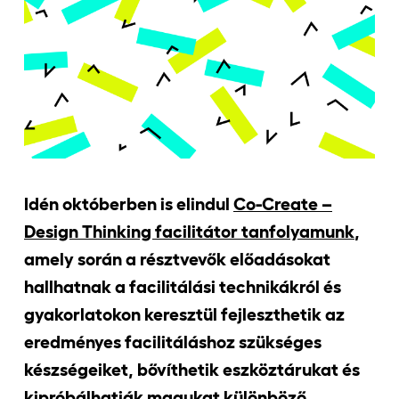
Jelentkezőknek
Kapcsolat
Idén októberben is elindul
Co-Create –
Design Thinking facilitátor tanfolyamunk
,
amely során a résztvevők előadásokat
hallhatnak a facilitálási technikákról és
gyakorlatokon keresztül fejleszthetik az
eredményes facilitáláshoz szükséges
készségeiket, bővíthetik eszköztárukat és
kipróbálhatják magukat különböző