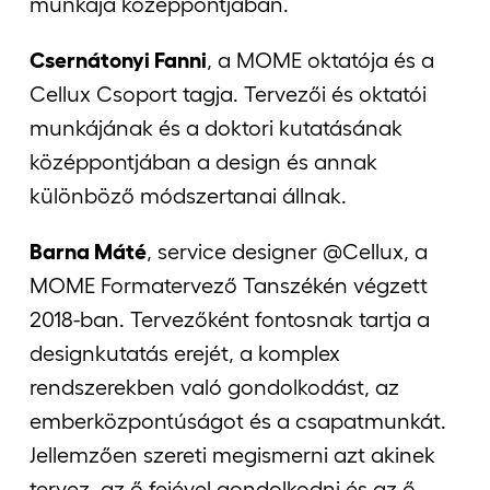
munkája középpontjában.
Csernátonyi Fanni
, a MOME oktatója és a
Cellux Csoport tagja. Tervezői és oktatói
munkájának és a doktori kutatásának
középpontjában a design és annak
különböző módszertanai állnak.
Barna Máté
, service designer @Cellux, a
MOME Formatervező Tanszékén végzett
2018-ban. Tervezőként fontosnak tartja a
designkutatás erejét, a komplex
rendszerekben való gondolkodást, az
emberközpontúságot és a csapatmunkát.
Jellemzően szereti megismerni azt akinek
tervez, az ő fejével gondolkodni és az ő