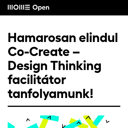
Rólunk
Hamarosan elindul
Co-Create –
Képzéseink
Design Thinking
facilitátor
Vállalati képzéseink
tanfolyamunk!
Craft képzéseink
Hírek