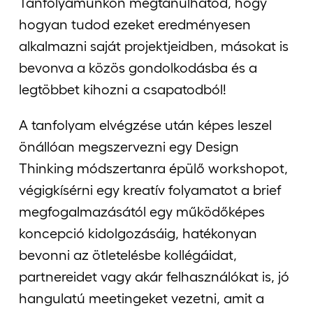
Tanfolyamunkon megtanulhatod, hogy
hogyan tudod ezeket eredményesen
alkalmazni saját projektjeidben, másokat is
bevonva a közös gondolkodásba és a
legtöbbet kihozni a csapatodból!
A tanfolyam elvégzése után képes leszel
önállóan megszervezni egy Design
Thinking módszertanra épülő workshopot,
végigkísérni egy kreatív folyamatot a brief
megfogalmazásától egy működőképes
koncepció kidolgozásáig, hatékonyan
bevonni az ötletelésbe kollégáidat,
partnereidet vagy akár felhasználókat is, jó
hangulatú meetingeket vezetni, amit a