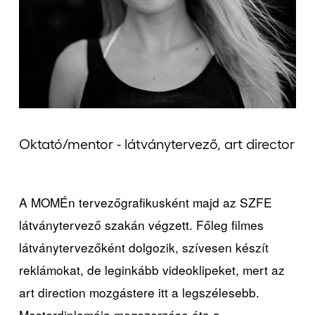
Jelentkezőknek
Kapcsolat
Oktató/mentor - látványtervező, art director
A MOMÉn tervezőgrafikusként majd az SZFE
látványtervező szakán végzett. Főleg filmes
látványtervezőként dolgozik, szívesen készít
reklámokat, de leginkább videoklipeket, mert az
art direction mozgástere itt a legszélesebb.
Mesterdiplomája megszerzése óta a