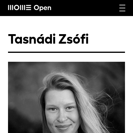
Rólunk
Tasnádi Zsófi
Képzéseink
Vállalati képzéseink
Craft képzéseink
Hírek