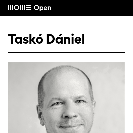
Rólunk
Taskó Dániel
Képzéseink
Vállalati képzéseink
Craft képzéseink
Hírek