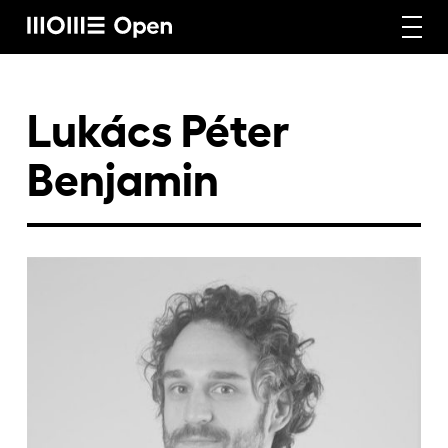
Rólunk
Lukács Péter
Benjamin
Képzéseink
Vállalati képzéseink
Craft képzéseink
Hírek