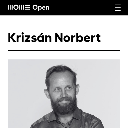
Rólunk
Krizsán Norbert
Képzéseink
Vállalati képzéseink
Craft képzéseink
Hírek