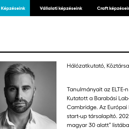
Képzéseink
Vállalati képzéseink
Craft képzései
Hálózatkutató, Köztársa
Tanulmányait az ELTE-n 
Kutatott a Barabási La
Cambridge. Az Európai 
start-up társalapító. 20
magyar 30 alatt” listáb