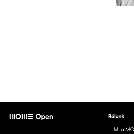
Rólunk
Mi a M