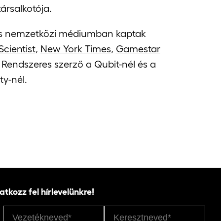
ársalkotója.
s nemzetközi médiumban kaptak
cientist
,
New York Times
,
Gamestar
. Rendszeres szerző a Qubit-nél és a
ty-nél.
ratkozz fel hírlevelünkre!