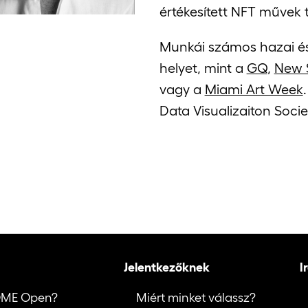
értékesített NFT művek t
Munkái számos hazai é
helyet, mint a
GQ
,
New S
vagy a
Miami Art Week
Data Visualizaiton Socie
Jelentkezőknek
I
OME Open?
Miért minket válassz?