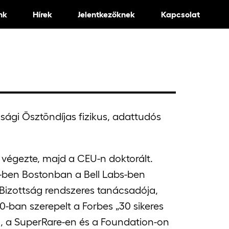
nk
Hírek
Jelentkezőknek
Kapcsolat
sági Ösztöndíjas fizikus, adattudós
végezte, majd a CEU-n doktorált.
b-ben Bostonban a Bell Labs-ben
Bizottság rendszeres tanácsadója,
20-ban szerepelt a Forbes „30 sikeres
a, a SuperRare-en és a Foundation-on