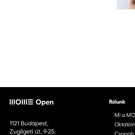
Rólunk
Mi a M
1121 Budapest,
Oktatói
Zugligeti út, 9-25.
Csapat