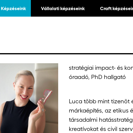
Képzéseink
Vállalati képzéseink
Craft képzései
stratégiai impact- és 
óraadó, PhD hallgató
Luca több mint tizenöt 
márkaépítés, az etikus 
társadalmi hatásstratég
kreatívokat és civil sz