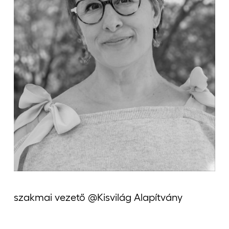
Jelentkezőknek
Kapcsolat
szakmai vezető @Kisvilág Alapítvány