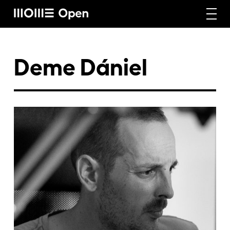
Rólunk
Deme Dániel
Képzéseink
Vállalati képzéseink
Craft képzéseink
Hírek