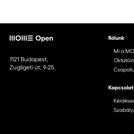
Rólunk
Mi a M
1121 Budapest,
Oktatói
Zugligeti út, 9-25.
Csapat
Kapcsolat
Kérdése
Szabály