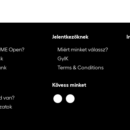
Jelentkezőknek
I
OME Open?
Miért minket válassz?
nk
GyIK
unk
Terms & Conditions
Kövess minket
d van?
zatok