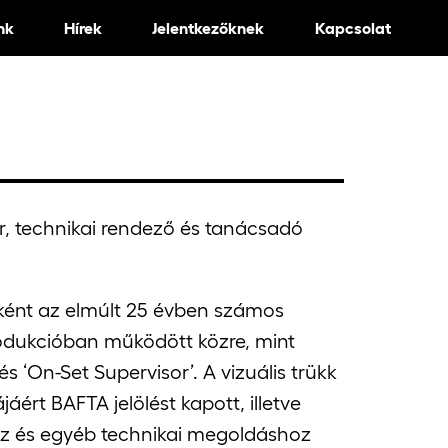
nk
Hírek
Jelentkezőknek
Kapcsolat
r, technikai rendező és tanácsadó
ként az elmúlt 25 évben számos
odukcióban működött közre, mint
s ‘On-Set Supervisor’. A vizuális trükk
áért BAFTA jelölést kapott, illetve
hoz és egyéb technikai megoldáshoz