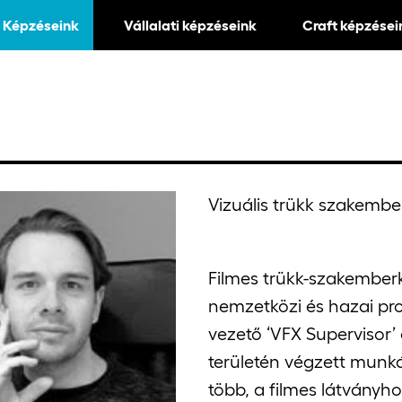
Képzéseink
Vállalati képzéseink
Craft képzései
Vizuális trükk szakembe
Filmes trükk-szakember
nemzetközi és hazai pr
vezető ‘VFX Supervisor’ é
területén végzett munkáj
több, a filmes látvány