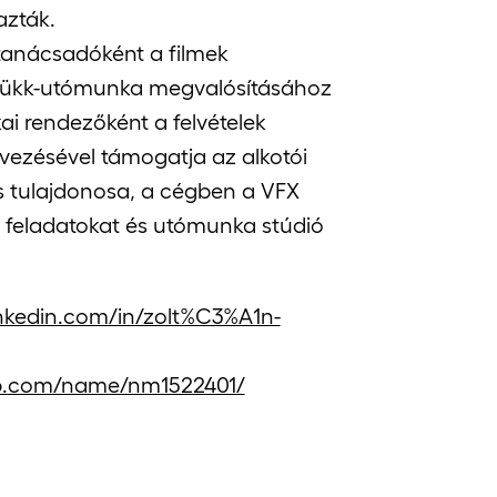
azták.
 tanácsadóként a filmek
trükk-utómunka megvalósításához
kai rendezőként a felvételek
rvezésével támogatja az alkotói
es tulajdonosa, a cégben a VFX
 feladatokat és utómunka stúdió
inkedin.com/in/zolt%C3%A1n-
b.com/name/nm1522401/