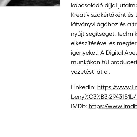
kapcsolódó díjjal jutalm
Kreatív szakértőként és
látványvilágához és a 
nyújt segítséget, techni
elkészítésével és megte
igényeket. A Digital Ap
munkákon túl produceri
vezetést lát el.
LinkedIn:
https://www.l
beny%C3%B3-2943151b/
IMDb:
https://www.imd