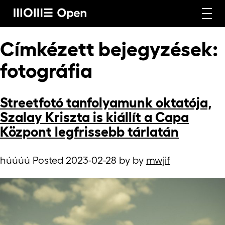
Címkézett bejegyzések:
Rólunk
fotográfia
Képzéseink
Streetfotó tanfolyamunk oktatója,
Szalay Kriszta is kiállít a Capa
Központ legfrissebb tárlatán
Vállalati képzéseink
húúúú Posted
2023-02-28
by
by
mwjif
Craft képzéseink
Hírek