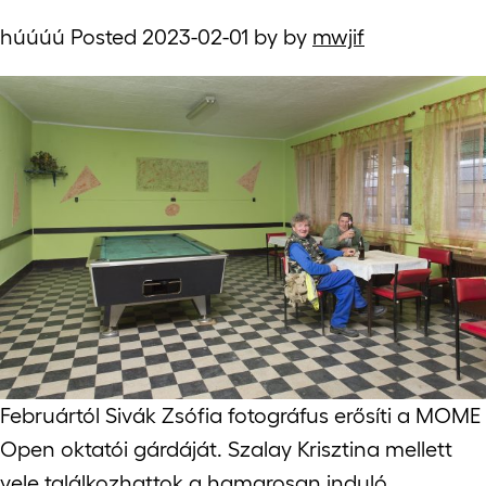
húúúú Posted
2023-02-01
by
by
mwjif
Februártól Sivák Zsófia fotográfus erősíti a MOME
Open oktatói gárdáját. Szalay Krisztina mellett
vele találkozhattok a hamarosan induló