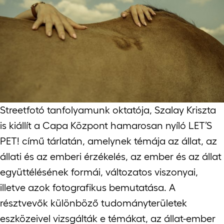
Jelentkezőknek
Kapcsolat
Streetfotó tanfolyamunk oktatója, Szalay Kriszta
is kiállít a Capa Központ hamarosan nyíló LET’S
PET! című tárlatán, amelynek témája az állat, az
állati és az emberi érzékelés, az ember és az állat
együttélésének formái, változatos viszonyai,
illetve azok fotografikus bemutatása. A
résztvevők különböző tudományterületek
eszközeivel vizsgálták e témákat, az állat-ember