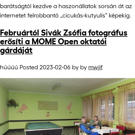
barátságtól kezdve a haszonállatok sorsán át az
internetet felrobbantó „cicukás-kutyulis” képekig.
Februártól Sivák Zsófia fotográfus
erősíti a MOME Open oktatói
gárdáját
húúúú Posted
2023-02-06
by
by
mwjif