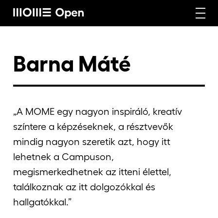
Rólunk
Barna Máté
Képzéseink
„A MOME egy nagyon inspiráló, kreatív
színtere a képzéseknek, a résztvevők
Vállalati képzéseink
mindig nagyon szeretik azt, hogy itt
lehetnek a Campuson,
Craft képzéseink
megismerkedhetnek az itteni élettel,
találkoznak az itt dolgozókkal és
hallgatókkal.”
Hírek