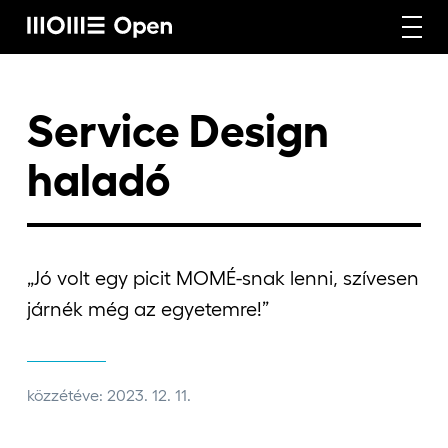
Rólunk
Service Design
haladó
Képzéseink
Vállalati képzéseink
„Jó volt egy picit MOMÉ-snak lenni, szívesen
járnék még az egyetemre!”
Craft képzéseink
közzétéve: 2023. 12. 11.
Hírek