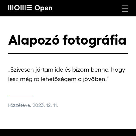
Rólunk
Alapozó fotográfia
Képzéseink
„
Szívesen jártam ide és bízom benne, hogy
lesz még rá lehetőségem a jövőben.”
Vállalati képzéseink
közzétéve: 2023. 12. 11.
Craft képzéseink
Hírek