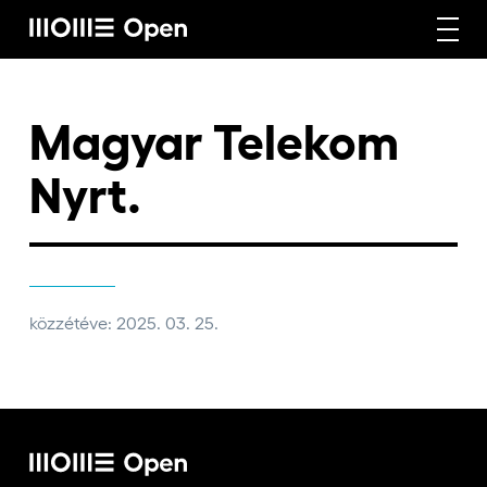
Rólunk
Magyar Telekom
Nyrt.
Képzéseink
Vállalati képzéseink
közzétéve: 2025. 03. 25.
Craft képzéseink
Hírek