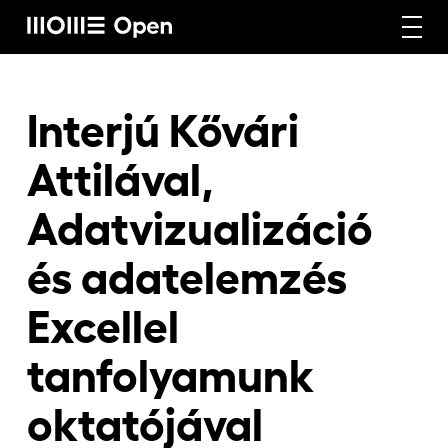
Rólunk
Interjú Kővári
Attilával,
Képzéseink
Adatvizualizáció
és adatelemzés
Vállalati képzéseink
Excellel
Craft képzéseink
tanfolyamunk
oktatójával
Hírek