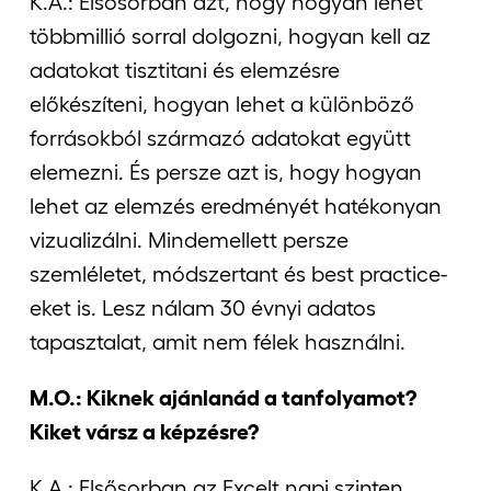
K.A.: Elsősorban azt, hogy hogyan lehet
többmillió sorral dolgozni, hogyan kell az
adatokat tisztitani és elemzésre
előkészíteni, hogyan lehet a különböző
forrásokból származó adatokat együtt
elemezni. És persze azt is, hogy hogyan
lehet az elemzés eredményét hatékonyan
vizualizálni. Mindemellett persze
szemléletet, módszertant és best practice-
eket is. Lesz nálam 30 évnyi adatos
tapasztalat, amit nem félek használni.
M.O.: Kiknek ajánlanád a tanfolyamot?
Kiket vársz a képzésre?
K.A.: Elsősorban az Excelt napi szinten