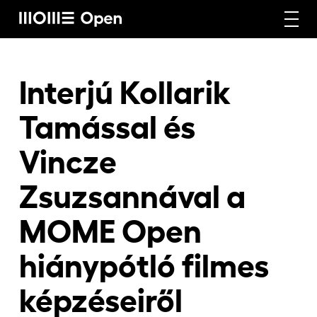
Rólunk
Interjú Kollarik
Tamással és
Képzéseink
Vincze
Zsuzsannával a
Vállalati képzéseink
MOME Open
Craft képzéseink
hiánypótló filmes
képzéseiről
Hírek