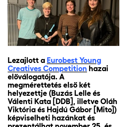
Jelentkezőknek
Kapcsolat
Lezajlott a
Eurobest Young
Creatives Competition
hazai
előválogatója. A
megmérettetés első két
helyezettje (Buzás Lelle és
Válenti Kata [DDB], illetve Oláh
Viktória és Hajdú Gábor [Mito])
képviselheti hazánkat és
prezentálhat november 25. és