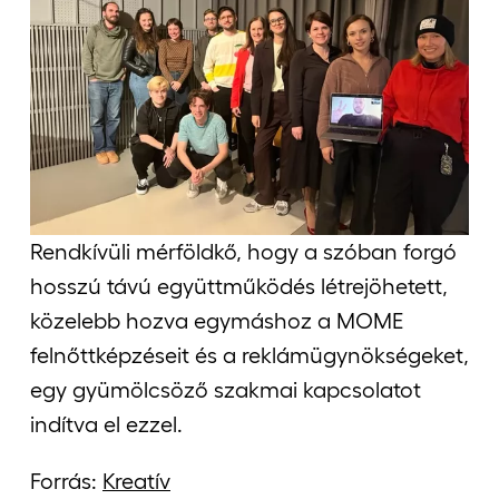
Rendkívüli mérföldkő, hogy a szóban forgó
hosszú távú együttműködés létrejöhetett,
közelebb hozva egymáshoz a MOME
felnőttképzéseit és a reklámügynökségeket,
egy gyümölcsöző szakmai kapcsolatot
indítva el ezzel.
Forrás:
Kreatív