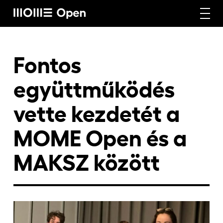
Rólunk
Fontos
együttműködés
Képzéseink
vette kezdetét a
MOME Open és a
Vállalati képzéseink
MAKSZ között
Craft képzéseink
Hírek