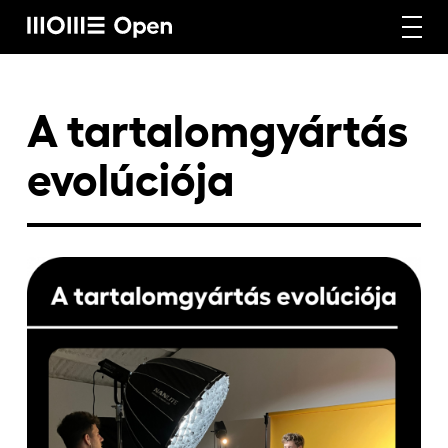
Rólunk
A tartalomgyártás
evolúciója
Képzéseink
Vállalati képzéseink
Craft képzéseink
Hírek