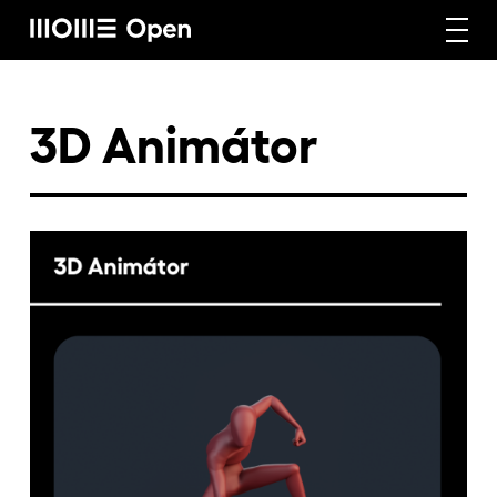
Rólunk
3D Animátor
Képzéseink
Vállalati képzéseink
Craft képzéseink
Hírek